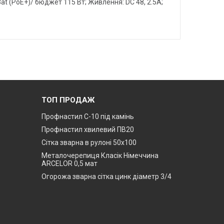
.3at (PoE+)/ бюджет 115 Вт; Живлення: DC 48, 2.5А;
ТОП ПРОДАЖ
Профнастил С-10 під камінь
Профнастил хвилевий ПВ20
Сітка зварна в рулоні 50х100
Металочерепиця Класік Німеччина
ARCELOR 0,5 мат
Огорожа зварна сітка цинк діаметр 3/4