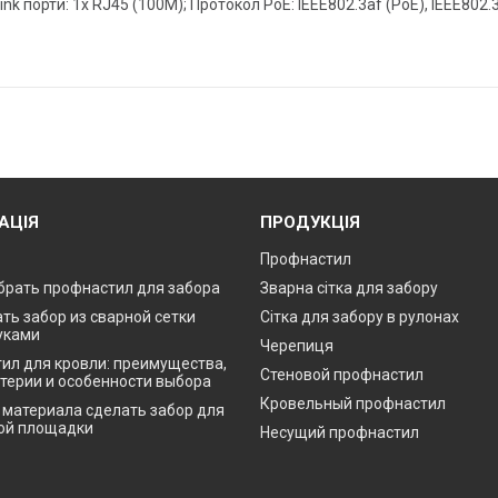
ink порти: 1x RJ45 (100M); Протокол PoE: IEEE802.3af (PoE), IEEE802
АЦІЯ
ПРОДУКЦІЯ
Профнастил
брать профнастил для забора
Зварна сітка для забору
ть забор из сварной сетки
Сітка для забору в рулонах
уками
Черепиця
ил для кровли: преимущества,
Стеновой профнастил
итерии и особенности выбора
Кровельный профнастил
о материала сделать забор для
ой площадки
Несущий профнастил