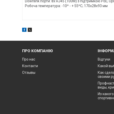
Downlink порти: 8x RJ45 (100M) з підтримкою PoE; Upl
Робоча температура: -10º - + 55ºC; 170x28x93 мм
ПРО КОМПАНІЮ
ІНФОРМ
Про нас
Відгуки
Контакти
Какой вы
Отзывы
Как сдела
своими р
Профнаст
виды, кр
Из каког
спортивн