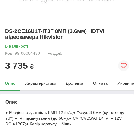
DS-2CE16U1T-IT3F 8МП (3.6мм) HDTVI
відеокамера Hikvision
В наявності
Код: 99-00004430
Роздріб
3 735
₴
Опис
Характеристики
Доставка
Оплата
Умови п
Опис
● Роздільна здатність 8МП 12.5к/с;● Фокус 3.6мм (кут огляду
79°);● ІЧ підсвічування (до 60м);● CVI/CVBS/AHD/TVI;● 12V
DC;● IP67;● Колір корпусу – білий