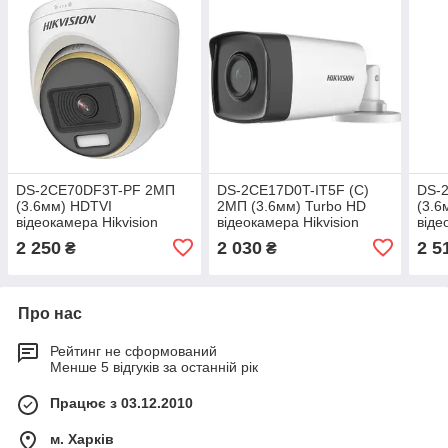
DS-2CE70DF3T-PF 2МП
DS-2CE17D0T-IT5F (C)
DS-
(3.6мм) HDTVI
2МП (3.6мм) Turbo HD
(3.6
відеокамера Hikvision
відеокамера Hikvision
віде
2 250
2 030
2 5
₴
₴
Про нас
Рейтинг не сформований
Менше 5 відгуків за останній рік
Працює з 03.12.2010
м. Харків