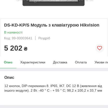
DS-KD-KP/S Модуль з клавіатурою Hikvision
В наявності
Код: 99-00003641
Роздріб
5 202
₴
Опис
Характеристики
Доставка
Оплата
Умови п
Опис
12 кнопок, DIP-перемикач 8. IP65, IK7. DC 12 В (живлення від
іншого модуля). 2 Вт. -40 ° C - + 55 ° C; 98,2 х 100,2 х 33,7 мм