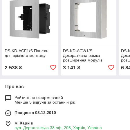
DS-KD-ACF1/S Панель
DS-KD-ACW1/S
DS-
для врізного монтажу
Декоративна рамка
Деко
розширення модулів
розш
Hikvision
Hikv
2 538
3 141
6 8
₴
₴
Про нас
Рейтинг не сформований
Менше 5 відгуків за останній рік
Працює з 03.12.2010
м. Харків
вул. Державінська 38 оф. 205, Харків, Україна