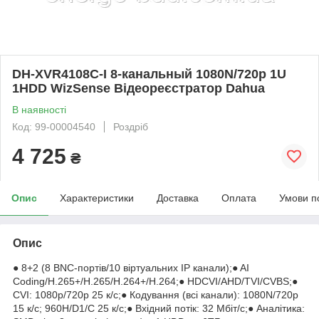
DH-XVR4108C-I 8-канальный 1080N/720p 1U
1HDD WizSense Відеореєстратор Dahua
В наявності
Код: 99-00004540
Роздріб
4 725
₴
Опис
Характеристики
Доставка
Оплата
Умови п
Опис
● 8+2 (8 BNC-портів/10 віртуальних IP канали);● AI
Coding/H.265+/H.265/H.264+/H.264;● HDCVI/AHD/TVI/CVBS;●
CVI: 1080p/720p 25 к/с;● Кодування (всі канали): 1080N/720p
15 к/с; 960H/D1/C 25 к/с;● Вхідний потік: 32 Мбіт/с;● Аналітика: