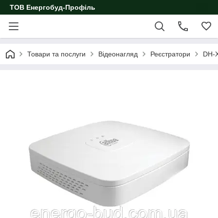
ТОВ Енергобуд-Профіль
Товари та послуги
Відеонагляд
Реєстратори
DH-X