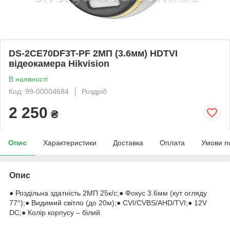
DS-2CE70DF3T-PF 2МП (3.6мм) HDTVI
відеокамера Hikvision
В наявності
Код: 99-00004684
Роздріб
2 250
₴
Опис
Характеристики
Доставка
Оплата
Умови п
Опис
● Роздільна здатність 2МП 25к/с;● Фокус 3.6мм (кут огляду
77°);● Видимий світло (до 20м);● CVI/CVBS/AHD/TVI;● 12V
DC;● Колір корпусу – білий