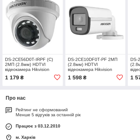
DS-2CE56D0T-IRPF (C)
DS-2CE10DF0T-PF 2МП
DS-
2МП (2.8мм) HDTVI
(2.8мм) HDTVI
(2.8
відеокамера Hikvision
відеокамера Hikvision
віде
1 179
1 598
1 5
₴
₴
Про нас
Рейтинг не сформований
Менше 5 відгуків за останній рік
Працює з 03.12.2010
м. Харків