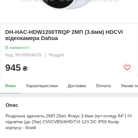
DH-HAC-HDW1200TRQP 2МП (3.6мм) HDCVI
відеокамера Dahua
В наявності
Код: 99-00004629
Роздріб
945
₴
Опис
Характеристики
Доставка
Оплата
Умови п
Опис
Роздільна здатність 2МП 25к/с Фокус 3.6мм (кут огляду 84°) ІЧ
підсвітка (до 25м) CVI/CVBS/AHD/TVI 12V DC IP50 Колір
корпусу - білий