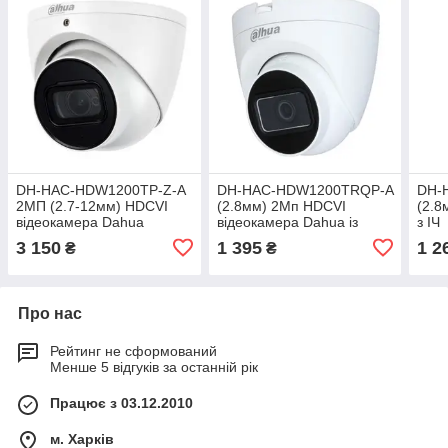
DH-HAC-HDW1200TP-Z-A
DH-HAC-HDW1200TRQP-A
DH-
2МП (2.7-12мм) HDCVI
(2.8мм) 2Mп HDCVI
(2.8
відеокамера Dahua
відеокамера Dahua із
з ІЧ
вбудованим мікрофоном
3 150
1 395
1 2
₴
₴
Про нас
Рейтинг не сформований
Менше 5 відгуків за останній рік
Працює з 03.12.2010
м. Харків