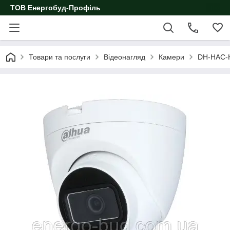
ТОВ Енергобуд-Профіль
Товари та послуги
Відеонагляд
Камери
DH-HAC-