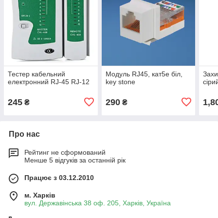
Тестер кабельний
Модуль RJ45, кат5е біл,
Захи
електронний RJ-45 RJ-12
key stone
сіри
245
290
1,8
₴
₴
Про нас
Рейтинг не сформований
Менше 5 відгуків за останній рік
Працює з 03.12.2010
м. Харків
вул. Державінська 38 оф. 205, Харків, Україна