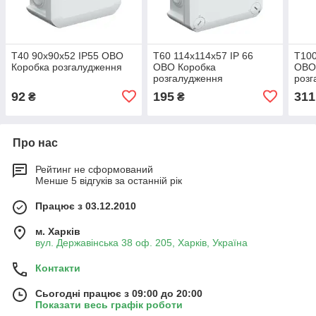
Т40 90х90х52 IР55 OBO
Т60 114х114х57 ІР 66
Т100
Коробка розгалудження
OBO Коробка
OBO
розгалудження
розг
92
195
311
₴
₴
Про нас
Рейтинг не сформований
Менше 5 відгуків за останній рік
Працює з 03.12.2010
м. Харків
вул. Державінська 38 оф. 205, Харків, Україна
Контакти
Сьогодні працює з 09:00 до 20:00
Показати весь графік роботи