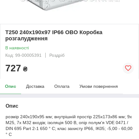
Т250 240х190х97 ІР66 ОВО Коробка
розгалудження
В наявності
Код: 99-00005391
Роздріб
727
₴
Опис
Доставка
Оплата
Умови повернення
Опис
розмір 240х190х95 мм; внутрішній простір 225х173х86 мм; 9х
М25, 7х М32 входів; ізоляція 500 В, опір полум'я VDE 0471 /
DIN 695 Part 2-1 650 ° C; клас захисту IP66, IK05; -5,00 - 60,00
° C