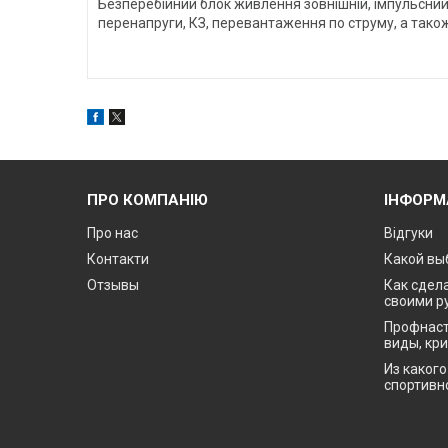
Безперебійний блок живлення зовнішній, імпульсний,
перенапруги, КЗ, перевантаження по струму, а також
ПРО КОМПАНІЮ
ІНФОРМ
Про нас
Відгуки
Контакти
Какой вы
Отзывы
Как сдела
своими р
Профнаст
виды, кр
Из каког
спортивн