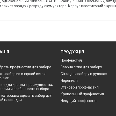
 одноканальний. живлення AC100-240В / 50-60Hz клеммник, вихідна 
 захист заряду / розряду акумулятора. Корпус пластиковий з кришк
АЦІЯ
ПРОДУКЦІЯ
Профнастил
брать профнастил для забора
Зварна сітка для забору
ть забор из сварной сетки
Сітка для забору в рулонах
уками
Черепиця
ил для кровли: преимущества,
Стеновой профнастил
итерии и особенности выбора
Кровельный профнастил
о материала сделать забор для
ой площадки
Несущий профнастил