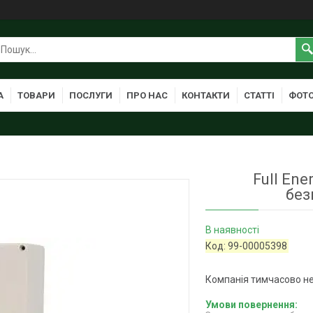
А
ТОВАРИ
ПОСЛУГИ
ПРО НАС
КОНТАКТИ
СТАТТІ
ФОТО
Full En
без
В наявності
Код:
99-00005398
Компанія тимчасово н