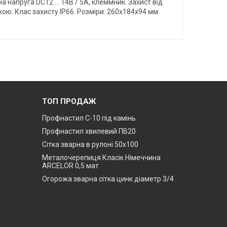
напруга DC12 ... 14В / 5A, клеммник. Захист від
ою. Клас захисту IP66. Розміри: 260х184х94 мм.
ТОП ПРОДАЖ
Профнастил С-10 під камінь
Профнастил хвилевий ПВ20
Сітка зварна в рулоні 50х100
Металочерепиця Класік Німеччина
ARCELOR 0,5 мат
Огорожа зварна сітка цинк діаметр 3/4