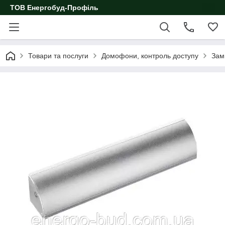
ТОВ Енергобуд-Профіль
Товари та послуги
Домофони, контроль доступу
Зам