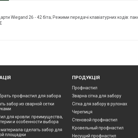
дарти Wiegand 26 - 42 біта; Режими передачі клавіатурних кодів: 
 E
АЦІЯ
ПРОДУКЦІЯ
Профнастил
брать профнастил для забора
Зварна сітка для забору
ть забор из сварной сетки
Сітка для забору в рулонах
уками
Черепиця
ил для кровли: преимущества,
Стеновой профнастил
итерии и особенности выбора
Кровельный профнастил
о материала сделать забор для
ой площадки
Несущий профнастил