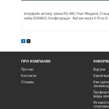
Інтерфейс зв'язку: Шина RS-485; Порт Wiegand; Стан
набір DORADO; Конфігурація - Автом через U-Prox IC
ПРО КОМПАНІЮ
ІНФОРМ
Про нас
Відгуки
Контакти
Какой вы
Отзывы
Как сдела
своими р
Профнаст
виды, кр
Из каког
спортивн