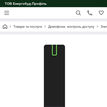
ТОВ Енергобуд-Профіль
Товари та послуги
Домофони, контроль доступу
Зчи