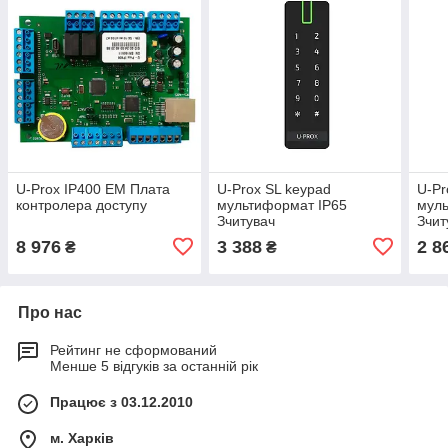
U-Prox IP400 EM Плата
U-Prox SL keypad
U-Pr
контролера доступу
мультиформат IP65
муль
Зчитувач
Зчит
8 976
3 388
2 8
₴
₴
Про нас
Рейтинг не сформований
Менше 5 відгуків за останній рік
Працює з 03.12.2010
м. Харків