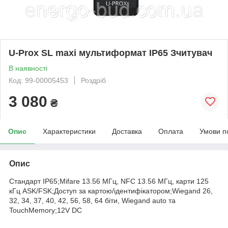
U-Prox SL maxi мультиформат IP65 Зчитувач
В наявності
Код: 99-00005453
Роздріб
3 080
₴
Опис
Характеристики
Доставка
Оплата
Умови п
Опис
Стандарт IP65;Mifare 13.56 МГц, NFC 13.56 МГц, карти 125
кГц ASK/FSK;Доступ за картою/ідентифікатором;Wiegand 26,
32, 34, 37, 40, 42, 56, 58, 64 біти, Wiegand auto та
TouchMemory;12V DC