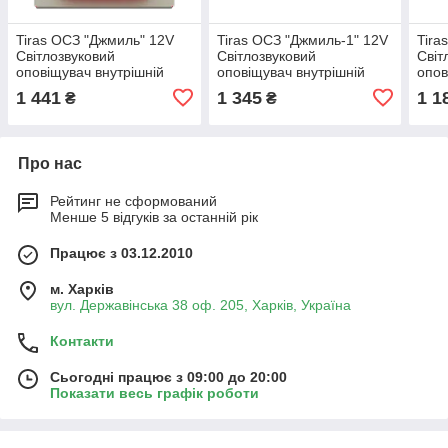
Tiras ОСЗ "Джмиль" 12V
Tiras ОСЗ "Джмиль-1" 12V
Tira
Світлозвуковий
Світлозвуковий
Світ
оповіщувач внутрішній
оповіщувач внутрішній
опов
Тірас
Тірас
1 441
1 345
1 1
₴
₴
Про нас
Рейтинг не сформований
Менше 5 відгуків за останній рік
Працює з 03.12.2010
м. Харків
вул. Державінська 38 оф. 205, Харків, Україна
Контакти
Сьогодні працює з 09:00 до 20:00
Показати весь графік роботи