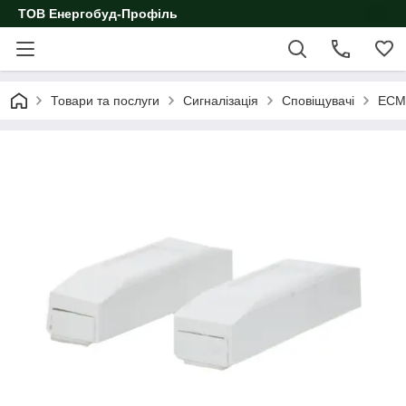
ТОВ Енергобуд-Профіль
Товари та послуги
Сигналізація
Сповіщувачі
ЕСМК