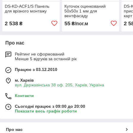
DS-KD-ACF1/S Панель
Куточок оцинкований
DS-
для врізного монтажу
50х50х 1 мм для
прис
вентфасаду
карт
2 538
55
2 5
₴
₴/пог.м
Про нас
Рейтинг не сформований
Менше 5 відгуків за останній рік
Працює з 03.12.2010
м. Харків
вул. Державінська 38 оф. 205, Харків, Україна
Контакти
Сьогодні працює з 09:00 до 20:00
Показати весь графік роботи
Про нас