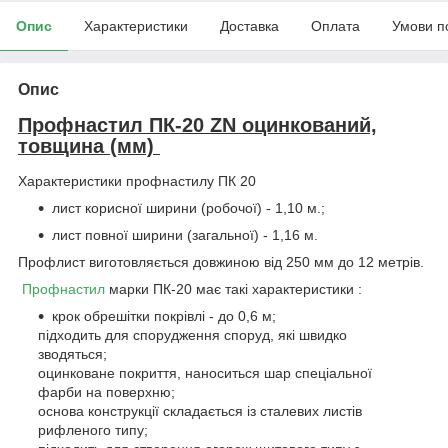
Опис
Характеристики
Доставка
Оплата
Умови п
Опис
Профнастил ПК-20 ZN оцинкований,
товщина (мм)
Характеристики профнастилу ПК 20
лист корисної ширини (робочої) - 1,10 м.;
лист повної ширини (загальної) - 1,16 м.
Профлист виготовляється довжиною від 250 мм до 12 метрів.
Профнастил
марки ПК-20 має такі характеристики :
крок обрешітки покрівлі - до 0,6 м;
підходить для спорудження споруд, які швидко
зводяться;
оцинковане покриття, наноситься шар спеціальної
фарби на поверхню;
основа конструкції складається із сталевих листів
рифленого типу;