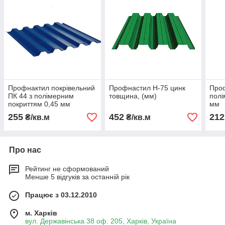
Профнактил покрівельний
Профнастил Н-75 цинк
Про
ПК 44 з полімерним
товщина, (мм)
полі
покриттям 0,45 мм
мм
255
452
212
₴/кв.м
₴/кв.м
Про нас
Рейтинг не сформований
Менше 5 відгуків за останній рік
Працює з 03.12.2010
м. Харків
вул. Державінська 38 оф. 205, Харків, Україна