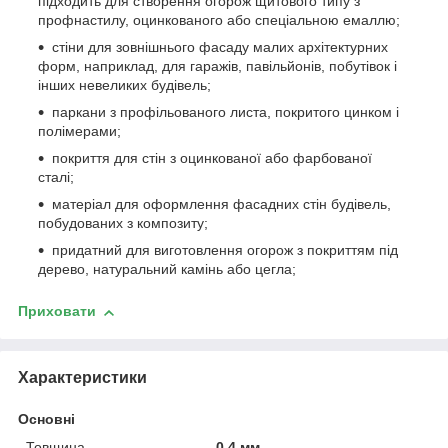
підходить для створення огорож щитового типу з
профнастилу, оцинкованого або спеціальною емаллю;
стіни для зовнішнього фасаду малих архітектурних
форм, наприклад, для гаражів, павільйонів, побутівок і
інших невеликих будівель;
паркани з профільованого листа, покритого цинком і
полімерами;
покриття для стін з оцинкованої або фарбованої
сталі;
матеріал для оформлення фасадних стін будівель,
побудованих з композиту;
придатний для виготовлення огорож з покриттям під
дерево, натуральний камінь або цегла;
Приховати
Характеристики
Основні
Товщина
0.4 мм