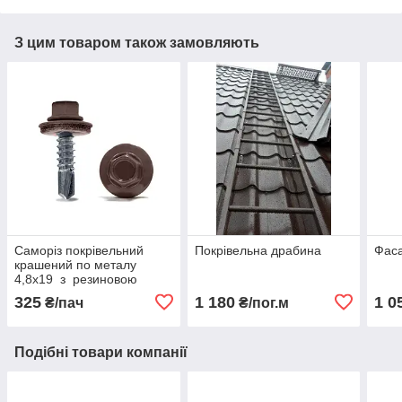
З цим товаром також замовляють
Саморіз покрівельний
Покрівельна драбина
Фас
крашений по металу
4,8х19 з резиновою
шайбою
325
1 180
1 0
₴/пач
₴/пог.м
Подібні товари компанії