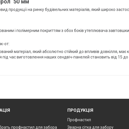
ирол 50 мм
овид продукції на ринку будівельних матеріалів, який широко засто
кованим і полімерним покриттям з обох боків утеплювача завтовшки
к-от:
ований матеріал, який абсолютно стійкий до впливів довкілля, має к
 під час виготовлення наших сендвіч-панелей становить від 15 до 2
АЦІЯ
ПРОДУКЦІЯ
Профнастил
брать профнастил для забора
Зварна сітка для забору