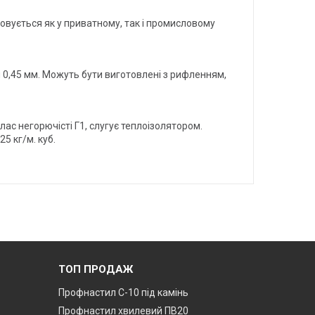
совується як у приватному, так і промисловому
 0,45 мм. Можуть бути виготовлені з рифленням,
лас негорючісті Г1, слугує теплоізолятором.
5 кг/м. куб.
ТОП ПРОДАЖ
Профнастил С-10 під камінь
Профнастил хвилевий ПВ20