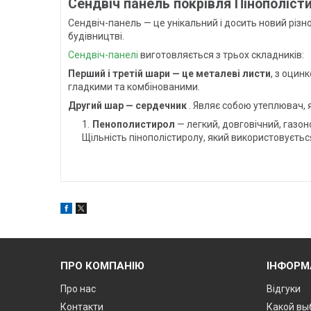
Сендвіч панель покрівля Пінополіст
Сендвіч-панель — це унікальний і досить новий різн
будівництві.
Сендвіч-панелі
виготовляється з трьох складників:
Перший і третій шари — це металеві листи
, з оцин
гладкими та комбінованими.
Другий шар — сердечник
. Являє собою утеплювач, я
Пенополистирол
— легкий, довговічний, газон
Щільність пінополістиролу, який використовується
ПРО КОМПАНІЮ
ІНФОРМ
Про нас
Відгуки
Контакти
Какой вы