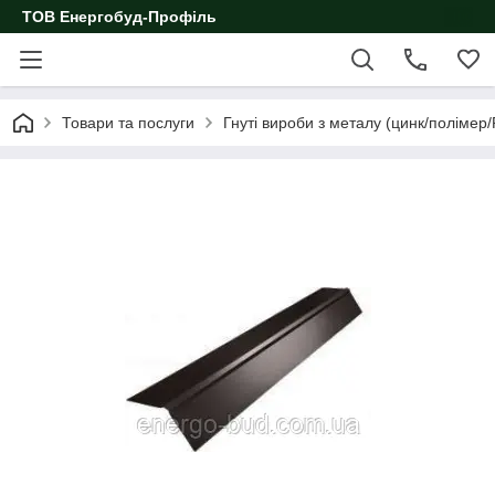
ТОВ Енергобуд-Профіль
Товари та послуги
Гнуті вироби з металу (цинк/полімер/R