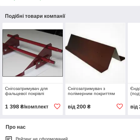
Подібні товари компанії
Снігозатримувач для
Снігозатримувач з
Єндо
фальцевої покрівлі
полімерним покриттям
(под
1 398
200
₴/комплект
від
₴
від
Про нас
Рейтинг не сформований