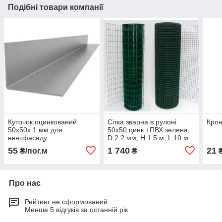
Подібні товари компанії
Куточок оцинкований
Сітка зварна в рулоні
Крон
50х50х 1 мм для
50х50,цинк +ПВХ зелена,
вентфасаду
D 2.2 мм, H 1.5 м, L 10 м.
пог
55
1 740
21
₴/пог.м
₴
Про нас
Рейтинг не сформований
Менше 5 відгуків за останній рік