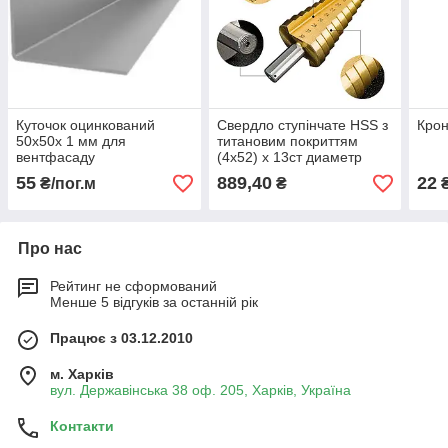
Куточок оцинкований
Свердло ступінчате HSS з
Крон
50х50х 1 мм для
титановим покриттям
вентфасаду
(4х52) х 13ст диаметр
4,6,12,16,20,24,28,32,36,40,44,48,
55
889,40
22
₴/пог.м
₴
Про нас
Рейтинг не сформований
Менше 5 відгуків за останній рік
Працює з 03.12.2010
м. Харків
вул. Державінська 38 оф. 205, Харків, Україна
Контакти