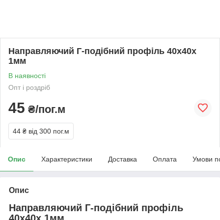
Направляючий Г-подібний профіль 40х40х
1мм
В наявності
Опт і роздріб
45
₴/пог.м
44 ₴
від 300 пог.м
Опис
Характеристики
Доставка
Оплата
Умови п
Опис
Направляючий Г-подібний профіль
40х40х 1мм